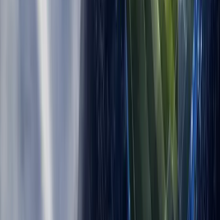
Wyjazd na mecz na Santiago Bernabéu
Oprócz oficjalnych biletów na mecze Realu Madryt, będziesz mieć
również możliwość dodania noclegu w jednym z naszych starannie
wybranych hoteli, dzięki czemu w pełni wykorzystasz swoją
podróż.
Oferujemy szeroki wybór miejsc, dzięki czemu znajdziesz się w
samym sercu słynnej atmosfery tego kultowego stadionu.