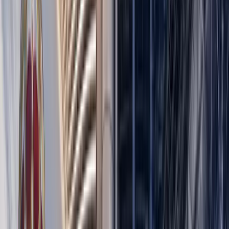
Primeira Liga