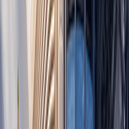
Eredivisie