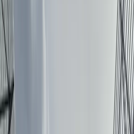
La Liga