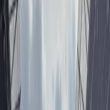
Ligue 1