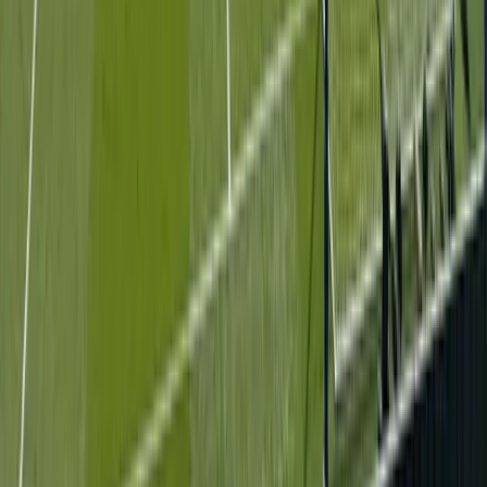
Brighton
Brighton & Hove
Chelsea
Fulham
Bilety na mecz Evertonu
Szukasz biletów i pakietów meczowych na spotkania Everton FC?
Znajdziesz u nas wszystko czego potrzebujesz i zapewnimy Ci
wspaniałe wrażenia z dnia meczowego na stadionie Hill Dickinson
Stadium. Wizyta na meczu Evertonu robi ogromne wrażenie z wielu
powodów. Everton jest drugim najdłużej nieprzerwanie
funkcjonującym klubem w angielskiej ekstraklasie i ma na swoim
koncie dziewięć tytułów mistrzowskich, pięć Pucharów Anglii,
jeden Puchar Zdobywców Pucharów oraz dziewięć Charity Shields.