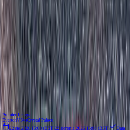
Premier League
Premier League
Everton
“
The Toffees
”
Walton, Anglia
Założony w
1878
Hill Dickinson Stadium
Wikipedia · Hill Dickinson Stadium · CC BY-SA
Najbliższe mecze
U siebie
Wszystkie
Sortuj
:
Najbliższy mecz
Premier League
Everton
VS
vs
Crystal Palace
22 sie 2026
|
15:00
(
BST
)
22 sierpnia 2026
15:00
(
BST
)
Data