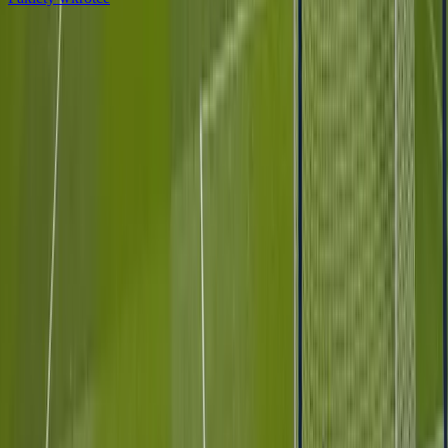
Pokaż więcej meczów
(
13
)
Inne kluby
·
Premier League
Manchester United
Manchester
Manchester City
Manchester
Liverpool
Liverpool
Arsenal
Holloway
Aston Villa
Aston
Brentford
Brentford