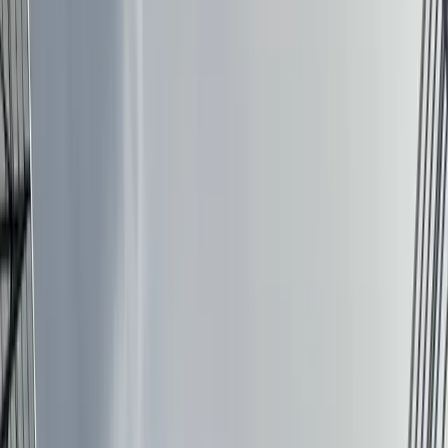
Premier League