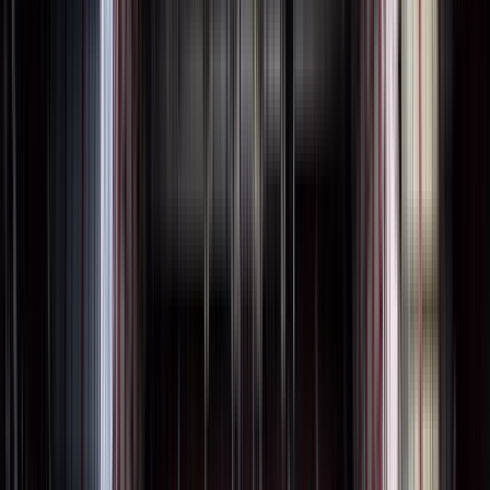
Scottish Premier League
Premier League
Arsenal
Aston Villa
Brentford
Brighton
Chelsea
Crystal Palace
Everton
Fulham
Leeds United
Liverpool
Manchester City
Manchester United
Nottingham Forest
Tottenham Hotspur