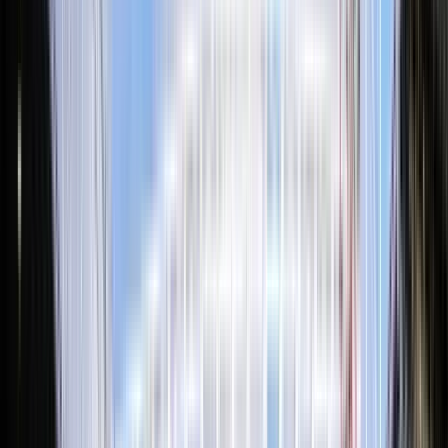
La Liga