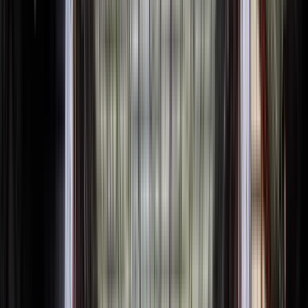
Eredivisie