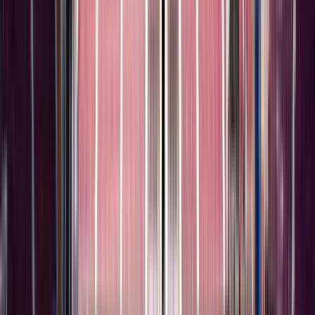
Pakiety
vs
Celtic
Glasgow
·
Wkrótce
Pakiety
Jesteśmy