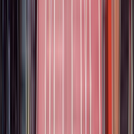
Scottish Premier League
Heart of Midlothian
Edynburg, Szkocja
Założony w
1874
Tynecastle Park
heartsfc.co.uk
Najbliższe mecze