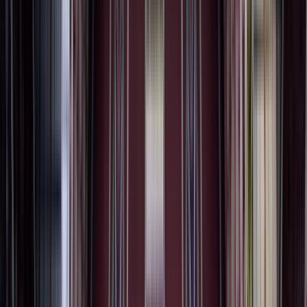
Coppa Italia