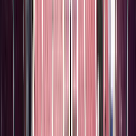
Rangers
Glasgow
St. Johnstone
Perth
Najbliższe mecze
vs
Celtic
Glasgow
·
Wkrótce
Pakiety
vs
Rangers
Glasgow
·
Wkrótce