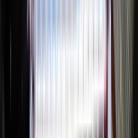
Ligue 1